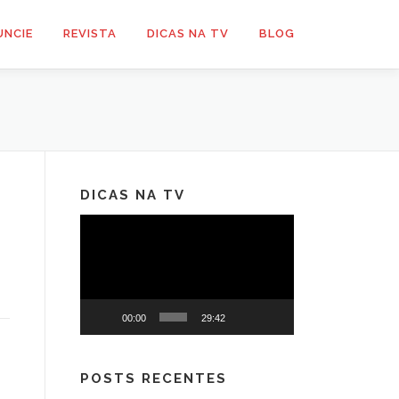
UNCIE
REVISTA
DICAS NA TV
BLOG
DICAS NA TV
Tocador
de
vídeo
00:00
29:42
POSTS RECENTES