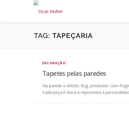
Pular
para
o
conteúdo
TAG:
TAPEÇARIA
DECORAÇÃO
Tapetes pelas paredes
Na parede o Artistic Rug, produzido com fragm
Cada peça é única e representa a personalidade