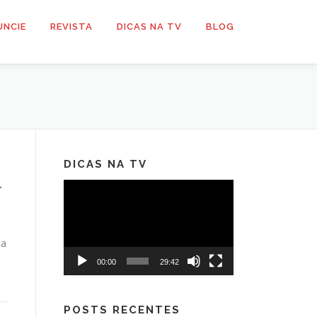
UNCIE
REVISTA
DICAS NA TV
BLOG
DICAS NA TV
r
Tocador
de
vídeo
 a
00:00
29:42
POSTS RECENTES