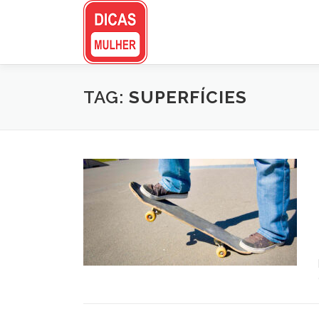
Pular
para
o
conteúdo
TAG:
SUPERFÍCIES