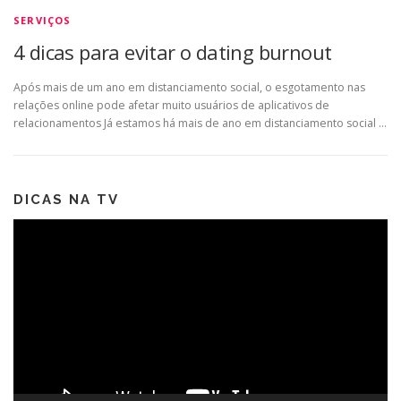
SERVIÇOS
4 dicas para evitar o dating burnout
Após mais de um ano em distanciamento social, o esgotamento nas
relações online pode afetar muito usuários de aplicativos de
relacionamentos Já estamos há mais de ano em distanciamento social …
DICAS NA TV
Tocador
de
vídeo