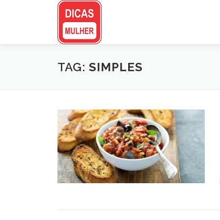
Pular
para
o
conteúdo
TAG:
SIMPLES