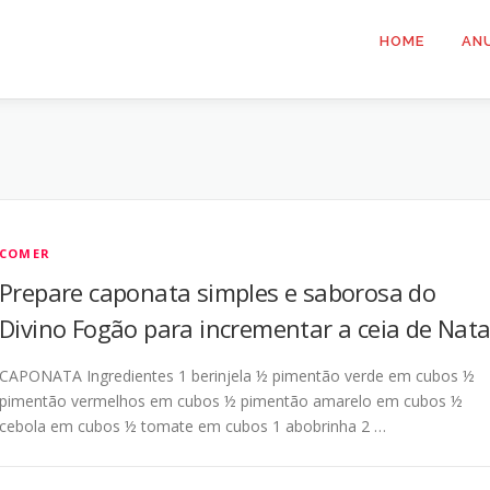
HOME
AN
COMER
Prepare caponata simples e saborosa do
Divino Fogão para incrementar a ceia de Nata
CAPONATA Ingredientes 1 berinjela ½ pimentão verde em cubos ½
pimentão vermelhos em cubos ½ pimentão amarelo em cubos ½
cebola em cubos ½ tomate em cubos 1 abobrinha 2 …