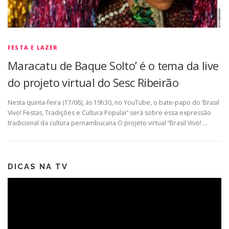
FESTA E LAZER
Maracatu de Baque Solto’ é o tema da live
do projeto virtual do Sesc Ribeirão
Nesta quinta-feira (17/06), às 19h30, no YouTube, o bate-papo do ‘Brasil
Vivo! Festas, Tradições e Cultura Popular’ será sobre essa expressão
tradicional da cultura pernambucana O projeto virtual “Brasil Vivo! …
DICAS NA TV
Tocador
de
vídeo