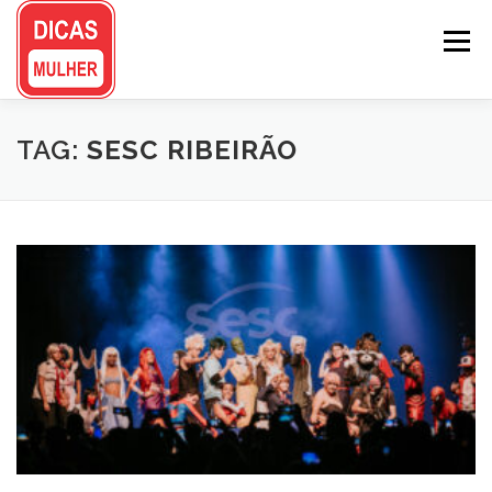
Pular
para
Menu
o
conteúdo
TAG:
SESC RIBEIRÃO