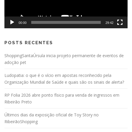
00:00
29:42
POSTS RECENTES
ShoppingSantaÚrsula inicia projeto permanente de eventos de
adoção pet
Ludopatia: o que é o vício em apostas reconhecido pela
Organização Mundial de Saúde e quais são os sinais de alerta?
RP Folia 2026 abre ponto físico para venda de ingressos em
Ribeirão Preto
Últimos dias da exposição oficial de Toy Story no
RibeirãoShopping