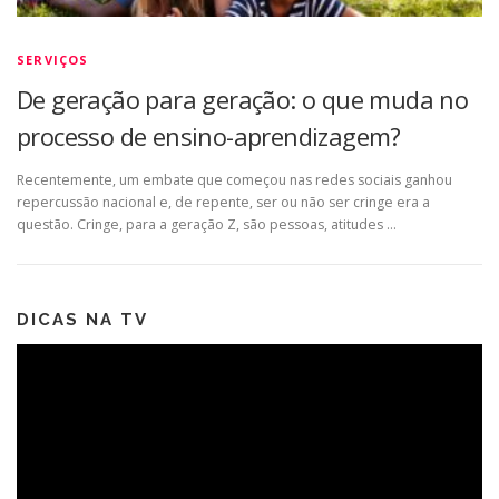
SERVIÇOS
De geração para geração: o que muda no
processo de ensino-aprendizagem?
Recentemente, um embate que começou nas redes sociais ganhou
repercussão nacional e, de repente, ser ou não ser cringe era a
questão. Cringe, para a geração Z, são pessoas, atitudes …
DICAS NA TV
Tocador
de
vídeo