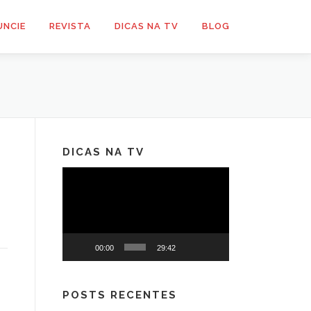
UNCIE
REVISTA
DICAS NA TV
BLOG
DICAS NA TV
Tocador
de
vídeo
00:00
29:42
POSTS RECENTES