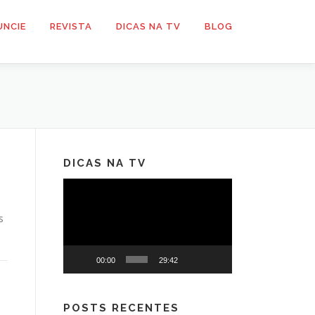
UNCIE
REVISTA
DICAS NA TV
BLOG
DICAS NA TV
Tocador
de
s
vídeo
00:00
29:42
POSTS RECENTES