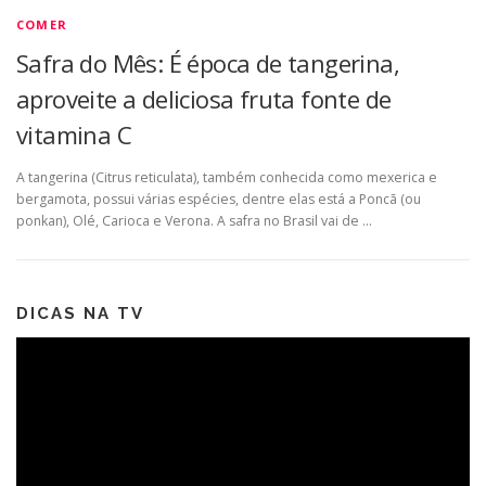
COMER
Safra do Mês: É época de tangerina,
aproveite a deliciosa fruta fonte de
vitamina C
A tangerina (Citrus reticulata), também conhecida como mexerica e
bergamota, possui várias espécies, dentre elas está a Poncã (ou
ponkan), Olé, Carioca e Verona. A safra no Brasil vai de …
DICAS NA TV
Tocador
de
vídeo