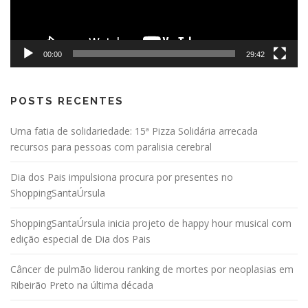
00:00
29:42
POSTS RECENTES
Uma fatia de solidariedade: 15ª Pizza Solidária arrecada
recursos para pessoas com paralisia cerebral
Dia dos Pais impulsiona procura por presentes no
ShoppingSantaÚrsula
ShoppingSantaÚrsula inicia projeto de happy hour musical com
edição especial de Dia dos Pais
Câncer de pulmão liderou ranking de mortes por neoplasias em
Ribeirão Preto na última década