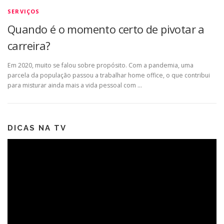
SERVIÇOS
Quando é o momento certo de pivotar a
carreira?
Em 2020, muito se falou sobre propósito. Com a pandemia, uma
parcela da população passou a trabalhar home office, o que contribui
para misturar ainda mais a vida pessoal com …
DICAS NA TV
Tocador
de
vídeo