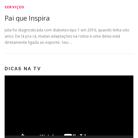
SERVIÇOS
Pai que Inspira
Julia foi diagnosticada com diabetes tipo 1 em 2016, quando tinha oito
anos. De lá pra cá, muitas adaptações na rotina e uma delas está
diretamente ligada ao esporte. Seu …
DICAS NA TV
Tocador
de
vídeo