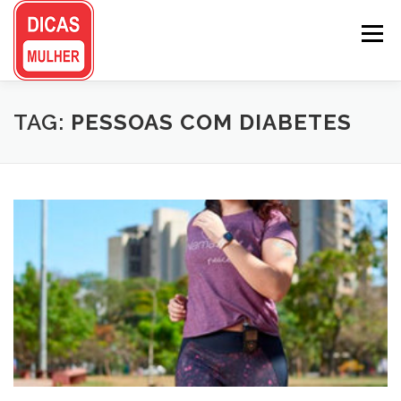
Pular
para
Menu
o
conteúdo
TAG:
PESSOAS COM DIABETES