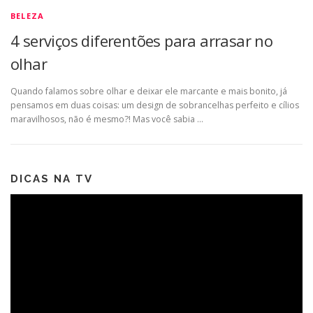
BELEZA
4 serviços diferentões para arrasar no
olhar
Quando falamos sobre olhar e deixar ele marcante e mais bonito, já
pensamos em duas coisas: um design de sobrancelhas perfeito e cílios
maravilhosos, não é mesmo?! Mas você sabia …
DICAS NA TV
Tocador
de
vídeo