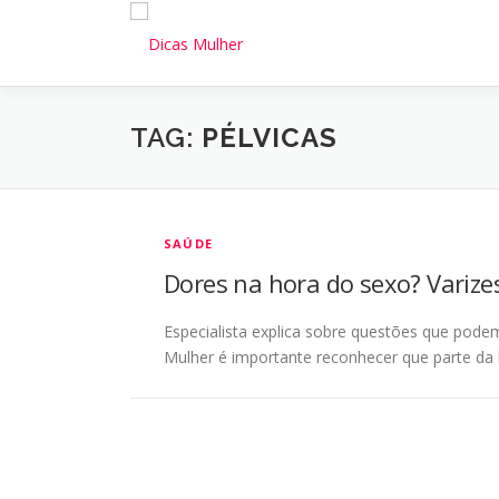
Pular
para
o
conteúdo
TAG:
PÉLVICAS
SAÚDE
Dores na hora do sexo? Varize
Especialista explica sobre questões que pod
Mulher é importante reconhecer que parte da 