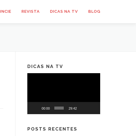
UNCIE
REVISTA
DICAS NA TV
BLOG
DICAS NA TV
Tocador
de
vídeo
00:00
29:42
POSTS RECENTES