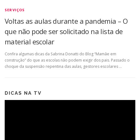
SERVIÇOS
Voltas as aulas durante a pandemia – O
que não pode ser solicitado na lista de
material escolar
Confira algumas dicas da Sabrina Donatti do Blog “Mamãe em
construção” do que as escolas não podem exigir dos pais. Passado o
choque da suspensão repentina das aulas, gestores escolares …
DICAS NA TV
Tocador
de
vídeo