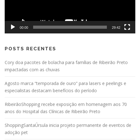
00:00
29:42
POSTS RECENTES
Cory doa pacotes de bolacha para famílias de Ribeirão Preto
impactadas com as chuvas
Agosto marca “temporada de ouro” para lasers e peelings e
especialistas destacam benefícios do período
RibeirãoShopping recebe exposição em homenagem aos 70
anos do Hospital das Clínicas de Ribeirão Preto
ShoppingSantaÚrsula inicia projeto permanente de eventos de
adoção pet