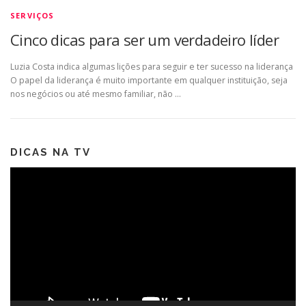
SERVIÇOS
Cinco dicas para ser um verdadeiro líder
Luzia Costa indica algumas lições para seguir e ter sucesso na liderança
O papel da liderança é muito importante em qualquer instituição, seja
nos negócios ou até mesmo familiar, não …
DICAS NA TV
Tocador
de
vídeo