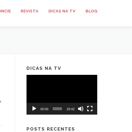
UNCIE
REVISTA
DICAS NA TV
BLOG
DICAS NA TV
Tocador
de
vídeo
a
00:00
29:42
POSTS RECENTES