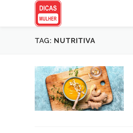
Pular
para
o
conteúdo
TAG:
NUTRITIVA