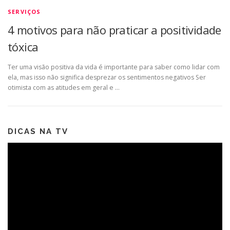
SERVIÇOS
4 motivos para não praticar a positividade
tóxica
Ter uma visão positiva da vida é importante para saber como lidar com
ela, mas isso não significa desprezar os sentimentos negativos Ser
otimista com as atitudes em geral e …
DICAS NA TV
Tocador
de
vídeo