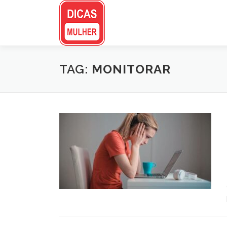
Pular
para
o
conteúdo
TAG:
MONITORAR