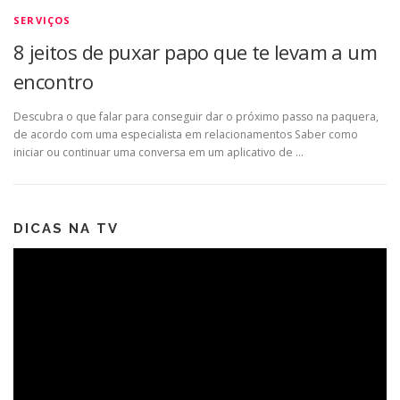
SERVIÇOS
8 jeitos de puxar papo que te levam a um
encontro
Descubra o que falar para conseguir dar o próximo passo na paquera,
de acordo com uma especialista em relacionamentos Saber como
iniciar ou continuar uma conversa em um aplicativo de …
DICAS NA TV
Tocador
de
vídeo