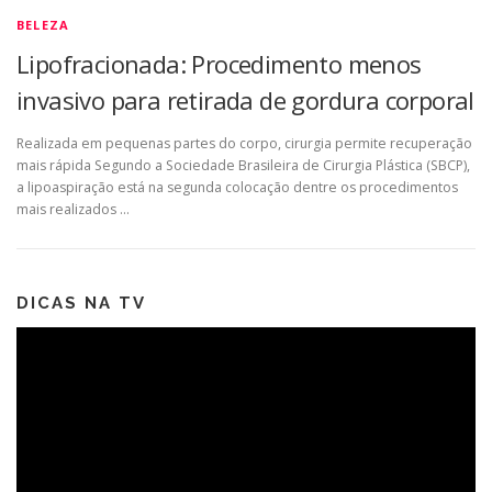
BELEZA
Lipofracionada: Procedimento menos
invasivo para retirada de gordura corporal
Realizada em pequenas partes do corpo, cirurgia permite recuperação
mais rápida Segundo a Sociedade Brasileira de Cirurgia Plástica (SBCP),
a lipoaspiração está na segunda colocação dentre os procedimentos
mais realizados …
DICAS NA TV
Tocador
de
vídeo