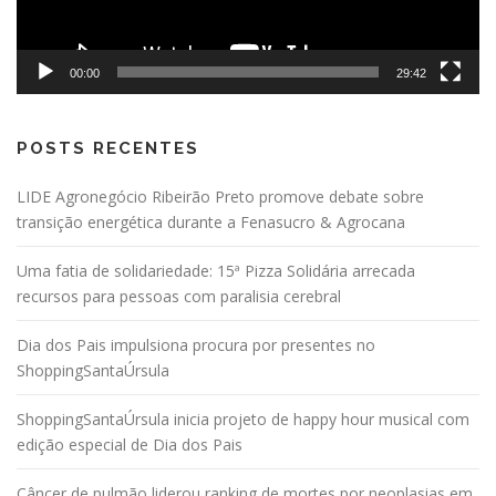
00:00
29:42
POSTS RECENTES
LIDE Agronegócio Ribeirão Preto promove debate sobre
transição energética durante a Fenasucro & Agrocana
Uma fatia de solidariedade: 15ª Pizza Solidária arrecada
recursos para pessoas com paralisia cerebral
Dia dos Pais impulsiona procura por presentes no
ShoppingSantaÚrsula
ShoppingSantaÚrsula inicia projeto de happy hour musical com
edição especial de Dia dos Pais
Câncer de pulmão liderou ranking de mortes por neoplasias em