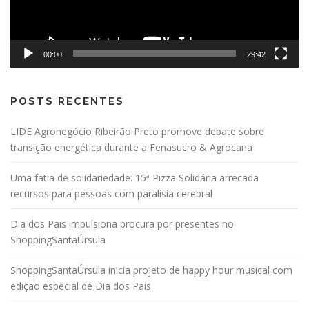
00:00
29:42
POSTS RECENTES
LIDE Agronegócio Ribeirão Preto promove debate sobre
transição energética durante a Fenasucro & Agrocana
Uma fatia de solidariedade: 15ª Pizza Solidária arrecada
recursos para pessoas com paralisia cerebral
Dia dos Pais impulsiona procura por presentes no
ShoppingSantaÚrsula
ShoppingSantaÚrsula inicia projeto de happy hour musical com
edição especial de Dia dos Pais