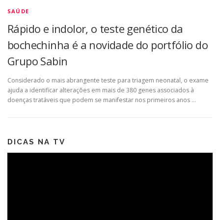
SAÚDE
Rápido e indolor, o teste genético da
bochechinha é a novidade do portfólio do
Grupo Sabin
Considerado o mais abrangente teste para triagem neonatal, o exame
ajuda a identificar alterações em mais de 380 genes associados à
doenças tratáveis que podem se manifestar nos primeiros anos …
DICAS NA TV
Tocador
de
vídeo