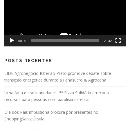
00:00
29:42
POSTS RECENTES
LIDE Agronegócio Ribeirão Preto promove debate sobre
transição energética durante a Fenasucro & Agrocana
Uma fatia de solidariedade: 15ª Pizza Solidária arrecada
recursos para pessoas com paralisia cerebral
Dia dos Pais impulsiona procura por presentes no
ShoppingSantaÚrsula