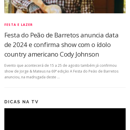
FESTA E LAZER
Festa do Peão de Barretos anuncia data
de 2024 e confirma show com o ídolo
country americano Cody Johnson
Evento que acontecerá de 15 a 25 de agosto também já confirmou
show de Jorge & Mateus na 69ª edição A Festa do Peão de Barretos
anunciou, na madrugada deste …
DICAS NA TV
Tocador
de
vídeo