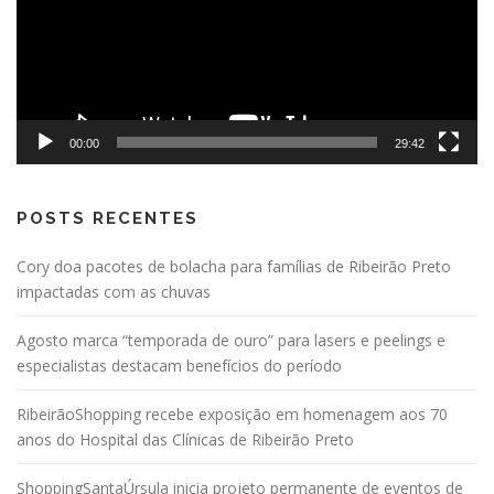
00:00
29:42
POSTS RECENTES
Cory doa pacotes de bolacha para famílias de Ribeirão Preto
impactadas com as chuvas
Agosto marca “temporada de ouro” para lasers e peelings e
especialistas destacam benefícios do período
RibeirãoShopping recebe exposição em homenagem aos 70
anos do Hospital das Clínicas de Ribeirão Preto
ShoppingSantaÚrsula inicia projeto permanente de eventos de