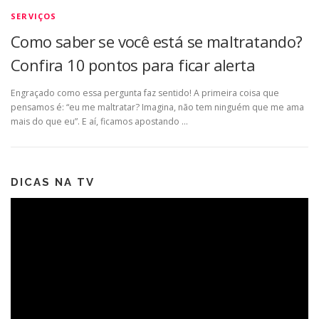
SERVIÇOS
Como saber se você está se maltratando?
Confira 10 pontos para ficar alerta
Engraçado como essa pergunta faz sentido! A primeira coisa que
pensamos é: “eu me maltratar? Imagina, não tem ninguém que me ama
mais do que eu”. E aí, ficamos apostando …
DICAS NA TV
Tocador
de
vídeo