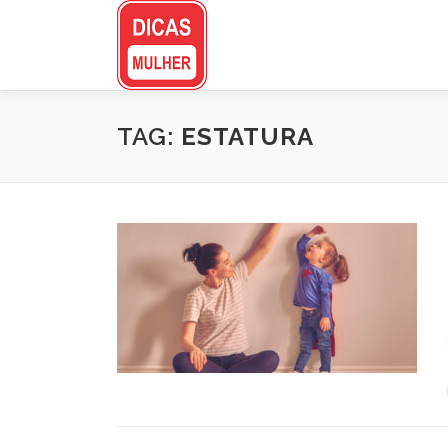
Pular
para
o
conteúdo
TAG:
ESTATURA