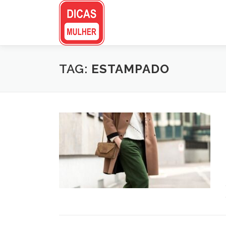
Pular
para
o
conteúdo
TAG:
ESTAMPADO