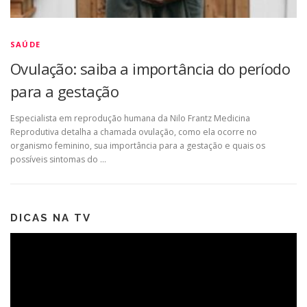
SAÚDE
Ovulação: saiba a importância do período
para a gestação
Especialista em reprodução humana da Nilo Frantz Medicina
Reprodutiva detalha a chamada ovulação, como ela ocorre no
organismo feminino, sua importância para a gestação e quais os
possíveis sintomas do …
DICAS NA TV
Tocador
de
vídeo