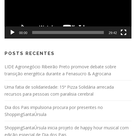
00:00
29:42
POSTS RECENTES
LIDE Agronegócio Ribeirão Preto promove debate sobre
transição energética durante a Fenasucro & Agrocana
Uma fatia de solidariedade: 15ª Pizza Solidária arrecada
recursos para pessoas com paralisia cerebral
Dia dos Pais impulsiona procura por presentes no
ShoppingSantaÚrsula
ShoppingSantaÚrsula inicia projeto de happy hour musical com
edição especial de Dia dos Pais