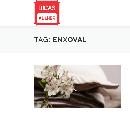
Pular
para
o
conteúdo
TAG:
ENXOVAL