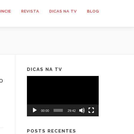
UNCIE
REVISTA
DICAS NA TV
BLOG
DICAS NA TV
o
Tocador
de
vídeo
00:00
29:42
POSTS RECENTES