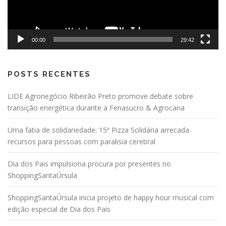
00:00
29:42
POSTS RECENTES
LIDE Agronegócio Ribeirão Preto promove debate sobre
transição energética durante a Fenasucro & Agrocana
Uma fatia de solidariedade: 15ª Pizza Solidária arrecada
recursos para pessoas com paralisia cerebral
Dia dos Pais impulsiona procura por presentes no
ShoppingSantaÚrsula
ShoppingSantaÚrsula inicia projeto de happy hour musical com
edição especial de Dia dos Pais