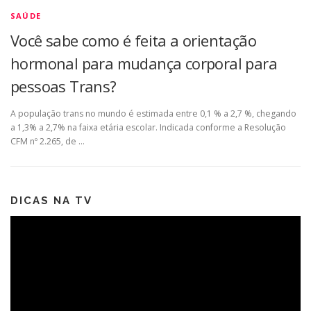
SAÚDE
Você sabe como é feita a orientação
hormonal para mudança corporal para
pessoas Trans?
A população trans no mundo é estimada entre 0,1 % a 2,7 %, chegando
a 1,3% a 2,7% na faixa etária escolar. Indicada conforme a Resolução
CFM nº 2.265, de …
DICAS NA TV
Tocador
de
vídeo