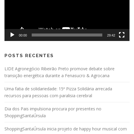
00:00
29:42
POSTS RECENTES
LIDE Agronegócio Ribeirão Preto promove debate sobre
transição energética durante a Fenasucro & Agrocana
Uma fatia de solidariedade: 15ª Pizza Solidária arrecada
recursos para pessoas com paralisia cerebral
Dia dos Pais impulsiona procura por presentes no
ShoppingSantaÚrsula
ShoppingSantaÚrsula inicia projeto de happy hour musical com