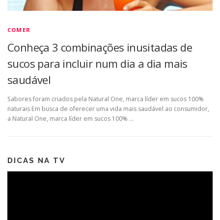
COMER
Conheça 3 combinações inusitadas de
sucos para incluir num dia a dia mais
saudável
Sabores foram criados pela Natural One, marca líder em sucos 100%
naturais Em busca de oferecer uma vida mais saudável ao consumidor,
a Natural One, marca líder em sucos 100% …
DICAS NA TV
Tocador
de
vídeo