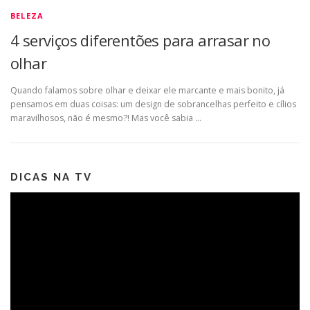
BELEZA
4 serviços diferentões para arrasar no
olhar
Quando falamos sobre olhar e deixar ele marcante e mais bonito, já
pensamos em duas coisas: um design de sobrancelhas perfeito e cílios
maravilhosos, não é mesmo?! Mas você sabia …
DICAS NA TV
Tocador
de
vídeo