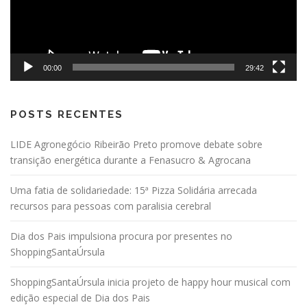
00:00
29:42
POSTS RECENTES
LIDE Agronegócio Ribeirão Preto promove debate sobre
transição energética durante a Fenasucro & Agrocana
Uma fatia de solidariedade: 15ª Pizza Solidária arrecada
recursos para pessoas com paralisia cerebral
Dia dos Pais impulsiona procura por presentes no
ShoppingSantaÚrsula
ShoppingSantaÚrsula inicia projeto de happy hour musical com
edição especial de Dia dos Pais