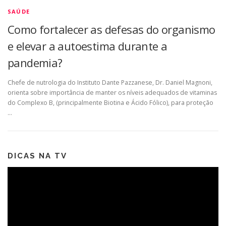
SAÚDE
Como fortalecer as defesas do organismo
e elevar a autoestima durante a
pandemia?
Chefe de nutrologia do Instituto Dante Pazzanese, Dr. Daniel Magnoni,
orienta sobre importância de manter os níveis adequados de vitaminas
do Complexo B, (principalmente Biotina e Ácido Fólico), para proteção
…
DICAS NA TV
Tocador
de
vídeo