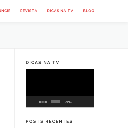
UNCIE
REVISTA
DICAS NA TV
BLOG
DICAS NA TV
Tocador
de
vídeo
00:00
29:42
POSTS RECENTES