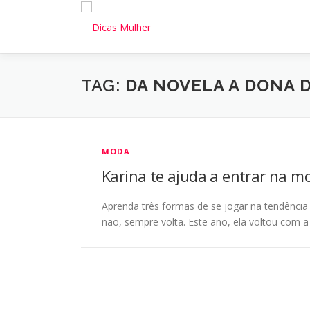
Pular
para
o
conteúdo
TAG:
DA NOVELA A DONA 
MODA
Karina te ajuda a entrar na m
Aprenda três formas de se jogar na tendênci
não, sempre volta. Este ano, ela voltou com