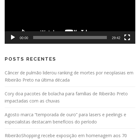
00:00
29:42
POSTS RECENTES
Câncer de pulmão liderou ranking de mortes por neoplasias em
Ribeirão Preto na última década
Cory doa pacotes de bolacha para famílias de Ribeirão Preto
impactadas com as chuvas
Agosto marca “temporada de ouro” para lasers e peelings e
especialistas destacam benefícios do período
RibeirãoShopping recebe exposição em homenagem aos 70