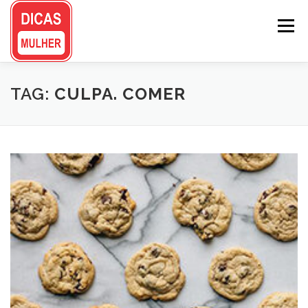
Pular
para
Menu
o
conteúdo
TAG:
CULPA. COMER