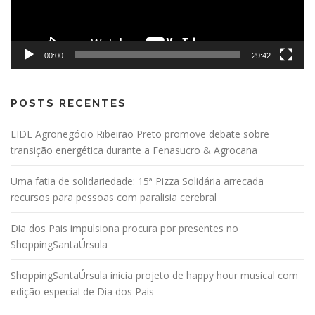
00:00
29:42
POSTS RECENTES
LIDE Agronegócio Ribeirão Preto promove debate sobre
transição energética durante a Fenasucro & Agrocana
Uma fatia de solidariedade: 15ª Pizza Solidária arrecada
recursos para pessoas com paralisia cerebral
Dia dos Pais impulsiona procura por presentes no
ShoppingSantaÚrsula
ShoppingSantaÚrsula inicia projeto de happy hour musical com
edição especial de Dia dos Pais