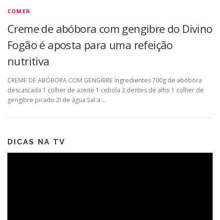
COMER
Creme de abóbora com gengibre do Divino
Fogão é aposta para uma refeição
nutritiva
CREME DE ABÓBORA COM GENGIBRE Ingredientes 700g de abóbora
descascada 1 colher de azeite 1 cebola 3 dentes de alho 1 colher de
gengibre picado 2l de água Sal a …
DICAS NA TV
Tocador
de
vídeo