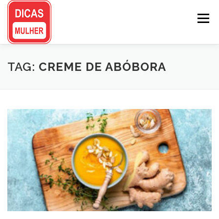
Pular
para
Menu
o
conteúdo
TAG:
CREME DE ABÓBORA