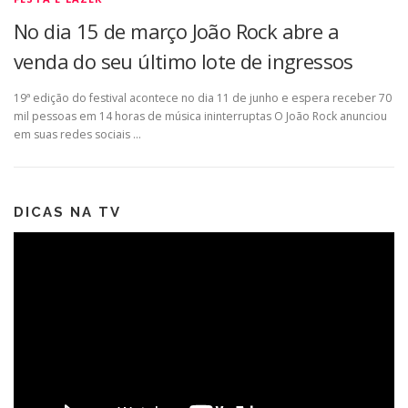
No dia 15 de março João Rock abre a
venda do seu último lote de ingressos
19ª edição do festival acontece no dia 11 de junho e espera receber 70
mil pessoas em 14 horas de música ininterruptas O João Rock anunciou
em suas redes sociais …
DICAS NA TV
Tocador
de
vídeo