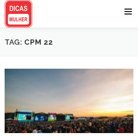
Pular
para
Menu
o
conteúdo
TAG:
CPM 22