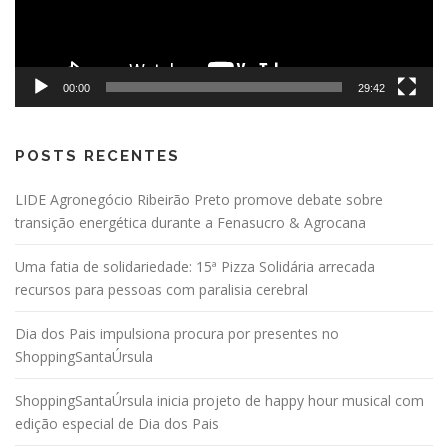
00:00
29:42
POSTS RECENTES
LIDE Agronegócio Ribeirão Preto promove debate sobre
transição energética durante a Fenasucro & Agrocana
Uma fatia de solidariedade: 15ª Pizza Solidária arrecada
recursos para pessoas com paralisia cerebral
Dia dos Pais impulsiona procura por presentes no
ShoppingSantaÚrsula
ShoppingSantaÚrsula inicia projeto de happy hour musical com
edição especial de Dia dos Pais