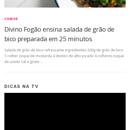
COMER
Divino Fogão ensina salada de grão de
bico preparada em 25 minutos
Salada de grão de bico refrescante Ingredientes 200g de grão de bico
1 colher (sopa) de mostarda 4 dentes de alho picado 4 colheres (sopa)
de azeite Sal a gosto …
DICAS NA TV
Tocador
de
vídeo