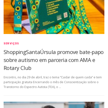
SERVIÇOS
ShoppingSantaÚrsula promove bate-papo
sobre autismo em parceria com AMA e
Rotary Club
Encontro, no dia 29 de abril, traz o tema “Cuidar de quem cuida” e tem
participação gratuita Encerrando o mês de Conscientização sobre o
Transtorno do Espectro Autista (TEA), o …