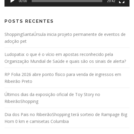
t
00:00
29:42
s
POSTS RECENTES
ShoppingSantaÚrsula inicia projeto permanente de eventos de
adoção pet
Ludopatia: o que é o vício em apostas reconhecido pela
Organização Mundial de Saúde e quais são os sinais de alerta?
RP Folia 2026 abre ponto físico para venda de ingressos em
Ribeirão Preto
Últimos dias da exposição oficial de Toy Story no
RibeirãoShopping
Dia dos Pais no RibeirãoShopping terá sorteio de Rampage Big
Horn 0 km e camisetas Columbia