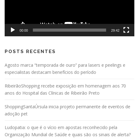
00:00
29:42
POSTS RECENTES
Agosto marca “temporada de ouro” para lasers e peelings e
especialistas destacam benefícios do período
RibeirãoShopping recebe exposição em homenagem aos 70
anos do Hospital das Clínicas de Ribeirão Preto
ShoppingSantaÚrsula inicia projeto permanente de eventos de
adoção pet
Ludopatia: o que é o vício em apostas reconhecido pela
Organização Mundial de Saúde e quais são os sinais de alerta?