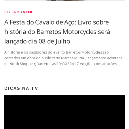
FESTA E LAZER
A Festa do Cavalo de Aço: Livro sobre
história do Barretos Motorcycles será
lançado dia 08 de Julho
A história e os bastidores do evento Barretos Motorcycles são
contados em obra do publicitário Marcos Murta. Lançamento acontece
no North Shopping Barretos às 19h30 São 17 edições com atrações …
DICAS NA TV
Tocador
de
vídeo