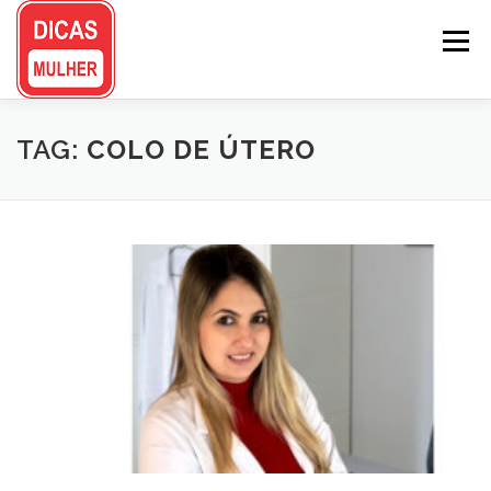
Pular
para
Menu
o
conteúdo
TAG:
COLO DE ÚTERO