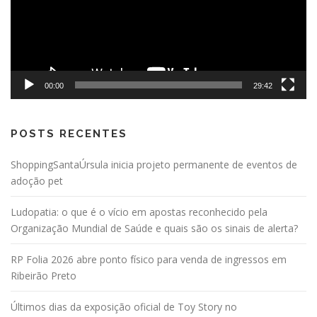
00:00
29:42
POSTS RECENTES
ShoppingSantaÚrsula inicia projeto permanente de eventos de
adoção pet
Ludopatia: o que é o vício em apostas reconhecido pela
Organização Mundial de Saúde e quais são os sinais de alerta?
RP Folia 2026 abre ponto físico para venda de ingressos em
Ribeirão Preto
Últimos dias da exposição oficial de Toy Story no