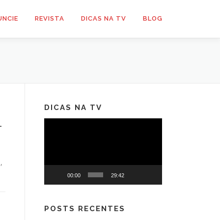
UNCIE
REVISTA
DICAS NA TV
BLOG
DICAS NA TV
-
Tocador
de
vídeo
,
00:00
29:42
POSTS RECENTES