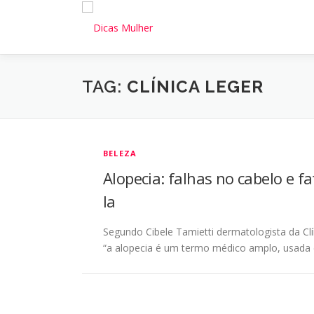
Pular
para
o
conteúdo
TAG:
CLÍNICA LEGER
BELEZA
Alopecia: falhas no cabelo e f
la
Segundo Cibele Tamietti dermatologista da Cl
“a alopecia é um termo médico amplo, usada 