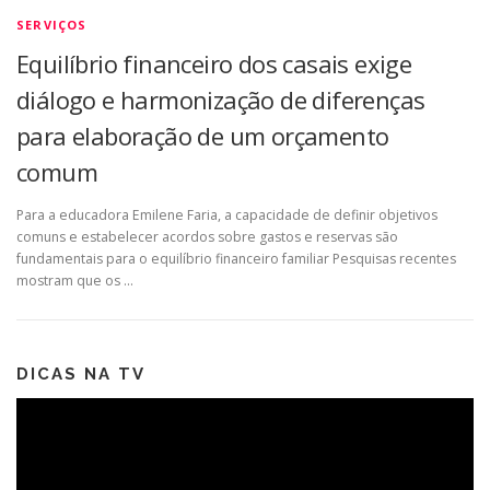
SERVIÇOS
Equilíbrio financeiro dos casais exige
diálogo e harmonização de diferenças
para elaboração de um orçamento
comum
Para a educadora Emilene Faria, a capacidade de definir objetivos
comuns e estabelecer acordos sobre gastos e reservas são
fundamentais para o equilíbrio financeiro familiar Pesquisas recentes
mostram que os …
DICAS NA TV
Tocador
de
vídeo