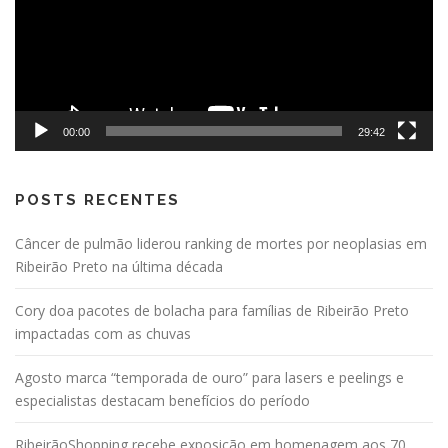
00:00
29:42
POSTS RECENTES
Câncer de pulmão liderou ranking de mortes por neoplasias em
Ribeirão Preto na última década
Cory doa pacotes de bolacha para famílias de Ribeirão Preto
impactadas com as chuvas
Agosto marca “temporada de ouro” para lasers e peelings e
especialistas destacam benefícios do período
RibeirãoShopping recebe exposição em homenagem aos 70