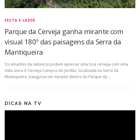
FESTA E LAZER
Parque da Cerveja ganha mirante com
visual 180º das paisagens da Serra da
Mantiqueira
Os amantes da natureza podem apreciar uma boa cerveja com uma
vista única A Cerveja Campos do Jordão, localizada na Serra da
Mantiqueira, inaugurou um mirante dentro do Parque da …
DICAS NA TV
Tocador
de
vídeo