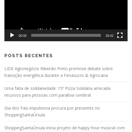
00:00
29:42
POSTS RECENTES
LIDE Agronegócio Ribeirão Preto promove debate sobre
transição energética durante a Fenasucro & Agrocana
Uma fatia de solidariedade: 15ª Pizza Solidária arrecada
recursos para pessoas com paralisia cerebral
Dia dos Pais impulsiona procura por presentes no
ShoppingSantaÚrsula
ShoppingSantaÚrsula inicia projeto de happy hour musical com