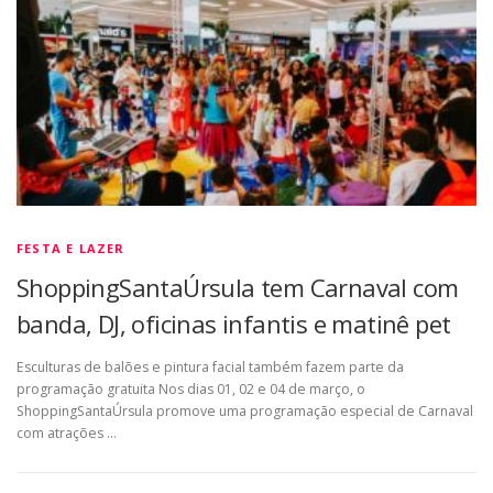
FESTA E LAZER
ShoppingSantaÚrsula tem Carnaval com
banda, DJ, oficinas infantis e matinê pet
Esculturas de balões e pintura facial também fazem parte da
programação gratuita Nos dias 01, 02 e 04 de março, o
ShoppingSantaÚrsula promove uma programação especial de Carnaval
com atrações …