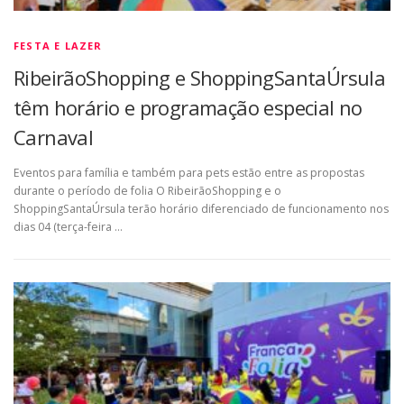
FESTA E LAZER
RibeirãoShopping e ShoppingSantaÚrsula
têm horário e programação especial no
Carnaval
Eventos para família e também para pets estão entre as propostas
durante o período de folia O RibeirãoShopping e o
ShoppingSantaÚrsula terão horário diferenciado de funcionamento nos
dias 04 (terça-feira …