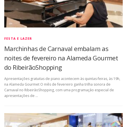
FESTA E LAZER
Marchinhas de Carnaval embalam as
noites de fevereiro na Alameda Gourmet
do RibeirãoShopping
Apresentações gratuitas de piano acontecem às quintas-feiras, às 19h,
na Alameda Gourmet O mês de fevereiro ganha trilha sonora de
Carnaval no RibeirãoShopping, com uma programação especial de
apresentações de …