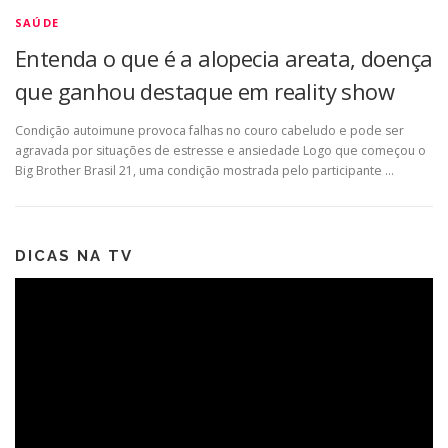
SAÚDE
Entenda o que é a alopecia areata, doença
que ganhou destaque em reality show
Condição autoimune provoca falhas no couro cabeludo e pode ser
agravada por situações de estresse e ansiedade Logo que começou o
Big Brother Brasil 21, uma condição mostrada pelo participante …
DICAS NA TV
Tocador
de
vídeo