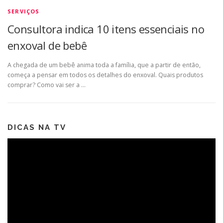
SERVIÇOS
Consultora indica 10 itens essenciais no
enxoval de bebê
A chegada de um bebê anima toda a família, que a partir de então,
começa a pensar em todos os detalhes do enxoval. Quais produtos
comprar? Como vai ser a …
DICAS NA TV
Tocador
de
vídeo