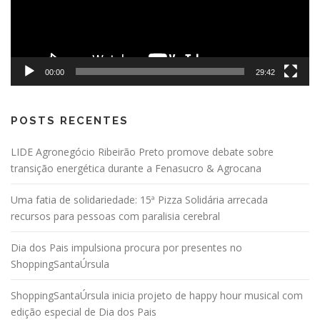
r
p
o
s
t
00:00
29:42
s
POSTS RECENTES
LIDE Agronegócio Ribeirão Preto promove debate sobre
transição energética durante a Fenasucro & Agrocana
Uma fatia de solidariedade: 15ª Pizza Solidária arrecada
recursos para pessoas com paralisia cerebral
Dia dos Pais impulsiona procura por presentes no
ShoppingSantaÚrsula
ShoppingSantaÚrsula inicia projeto de happy hour musical com
edição especial de Dia dos Pais