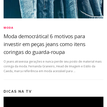
MODA
Moda democrática! 6 motivos para
investir em peças jeans como itens
coringas do guarda-roupa
O jeans atravessa gerações e nunca perde seu posto de material mais
coringa da moda. Fernanda Graneiro, Head de Imagem e Estilo da
Caedu, marca referência em moda acessível para …
DICAS NA TV
Tocador
de