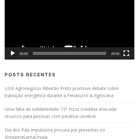
vídeo
00:00
29:42
POSTS RECENTES
LIDE Agronegócio Ribeirão Preto promove debate sobre
transição energética durante a Fenasucro & Agrocana
Uma fatia de solidariedade: 15ª Pizza Solidária arrecada
recursos para pessoas com paralisia cerebral
Dia dos Pais impulsiona procura por presentes no
ShoppingSantaÚrsula