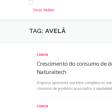
Pular
para
o
conteúdo
TAG:
AVELÃ
COMER
Crescimento do consumo de d
Naturaltech
Empresa apresenta sua linha completa no ev
consumo de produtos associados à saudabili
COMER