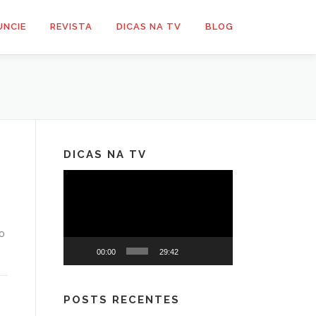
UNCIE
REVISTA
DICAS NA TV
BLOG
DICAS NA TV
Tocador
de
vídeo
o
00:00
29:42
POSTS RECENTES